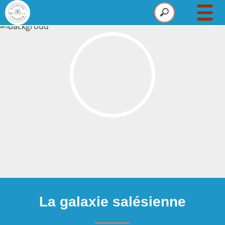
Établissement
Maternelle
Primaire
Collège
Pastorale
Infos
Actus
La galaxie salésienne