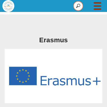
Établissement
Maternelle
Primaire
Erasmus
Collège
Pastorale
Infos
Actus