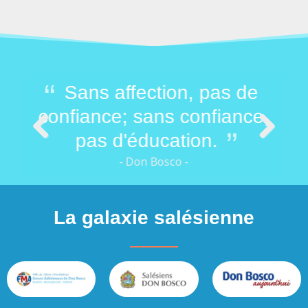
mer
Sans affection, pas de
M
 de
confiance; sans confiance,
vou
pas d'éducation.
Previous
Next
- Don Bosco -
La galaxie salésienne