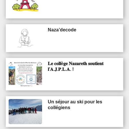
Naza’decode
𝐋𝐞 𝐜𝐨𝐥𝐥è𝐠𝐞 𝐍𝐚𝐳𝐚𝐫𝐞𝐭𝐡 𝐬𝐨𝐮𝐭𝐢𝐞𝐧𝐭
𝐥’𝐀.𝐉.𝐏.𝐋.𝐀. !
Un séjour au ski pour les
collégiens