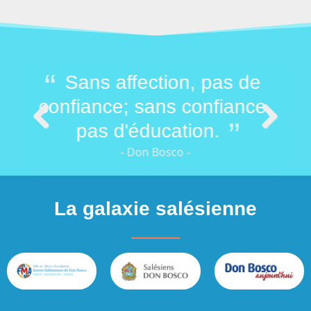
mer
Sans affection, pas de
M
 de
confiance; sans confiance,
vou
pas d'éducation.
Previous
Next
- Don Bosco -
La galaxie salésienne