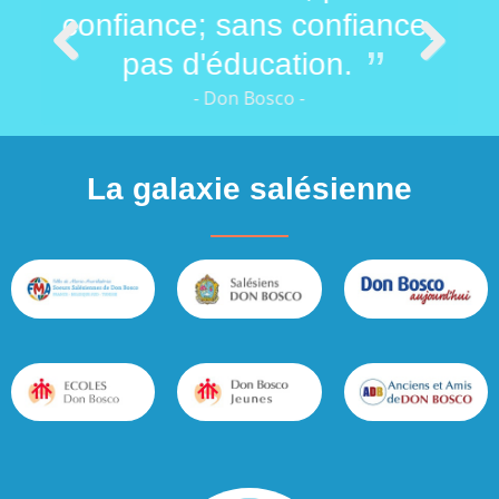
 de
confiance; sans confiance,
vou
pas d'éducation.
Previous
Next
- Don Bosco -
La galaxie salésienne