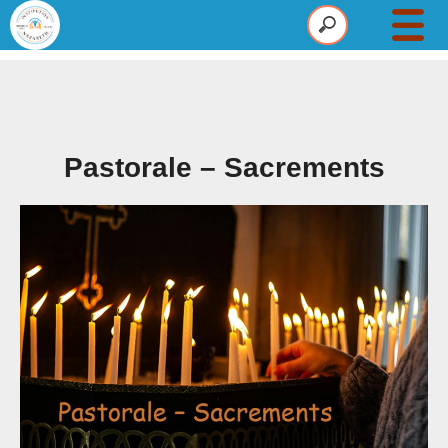
Établissement
Maternelle
Primaire
Pastorale – Sacrements
Collège
Pastorale
Infos
Actus