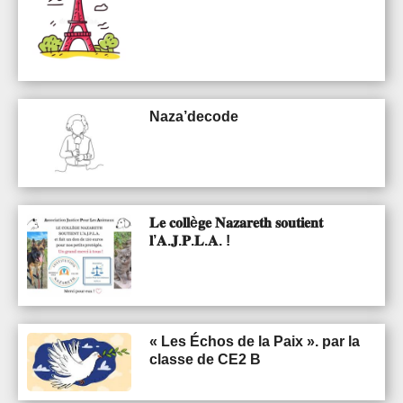
Naza’decode
𝐋𝐞 𝐜𝐨𝐥𝐥è𝐠𝐞 𝐍𝐚𝐳𝐚𝐫𝐞𝐭𝐡 𝐬𝐨𝐮𝐭𝐢𝐞𝐧𝐭
𝐥’𝐀.𝐉.𝐏.𝐋.𝐀. !
« Les Échos de la Paix ». par la
classe de CE2 B