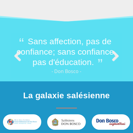
mer
Sans affection, pas de
M
 de
confiance; sans confiance,
vou
pas d'éducation.
Previous
Next
- Don Bosco -
La galaxie salésienne