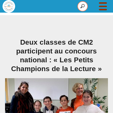
Établissement
Maternelle
Primaire
Deux classes de CM2
Collège
participent au concours
national : « Les Petits
Pastorale
Champions de la Lecture »
Infos
Actus