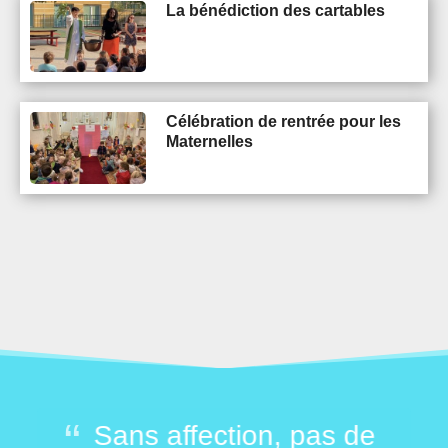
La bénédiction des cartables
Célébration de rentrée pour les
Maternelles
mer
Sans affection, pas de
M