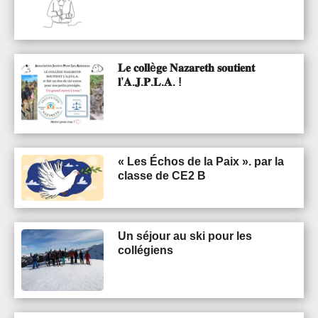
𝐋𝐞 𝐜𝐨𝐥𝐥è𝐠𝐞 𝐍𝐚𝐳𝐚𝐫𝐞𝐭𝐡 𝐬𝐨𝐮𝐭𝐢𝐞𝐧𝐭
𝐥’𝐀.𝐉.𝐏.𝐋.𝐀. !
« Les Échos de la Paix ». par la
classe de CE2 B
Un séjour au ski pour les
collégiens