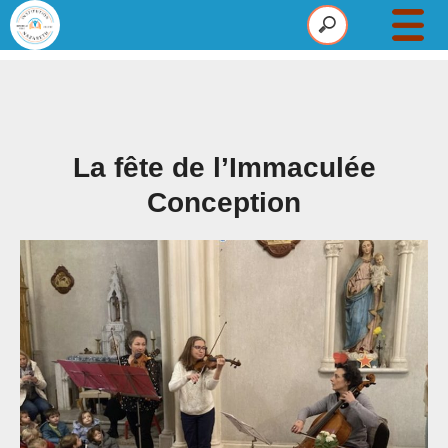
Établissement
Maternelle
Primaire
La fête de l’Immaculée
Collège
Conception
Pastorale
Infos
Actus