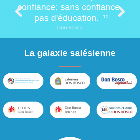
 de
confiance; sans confiance,
vou
pas d'éducation.
Previous
Next
- Don Bosco -
La galaxie salésienne