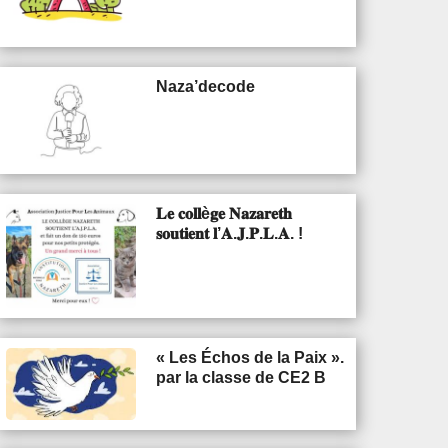
Naza’decode
𝐋𝐞 𝐜𝐨𝐥𝐥è𝐠𝐞 𝐍𝐚𝐳𝐚𝐫𝐞𝐭𝐡
𝐬𝐨𝐮𝐭𝐢𝐞𝐧𝐭 𝐥’𝐀.𝐉.𝐏.𝐋.𝐀. !
« Les Échos de la Paix ».
par la classe de CE2 B