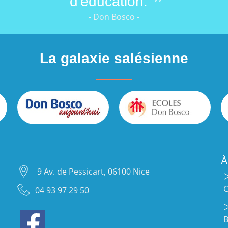
d'éducation.
- Don Bosco -
La galaxie salésienne
À
9 Av. de Pessicart, 06100 Nice
C
04 93 97 29 50
B