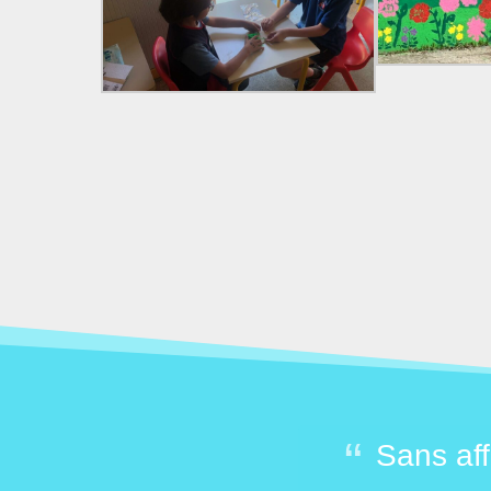
 citoyens et de bons
Sans aff