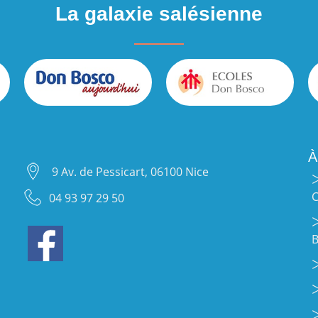
La galaxie salésienne
À
9 Av. de Pessicart, 06100 Nice
C
04 93 97 29 50
B