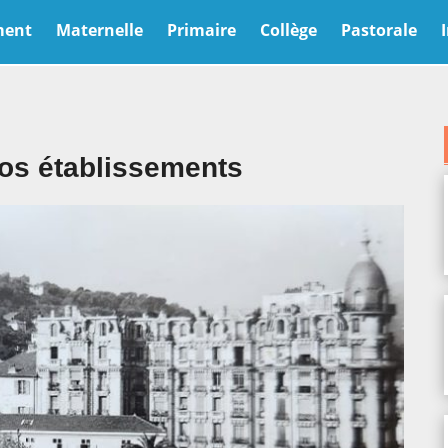
ment
Maternelle
Primaire
Collège
Pastorale
nos établissements