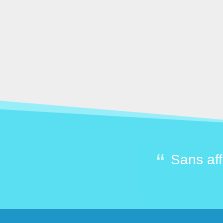
 citoyens et de bons
Sans aff