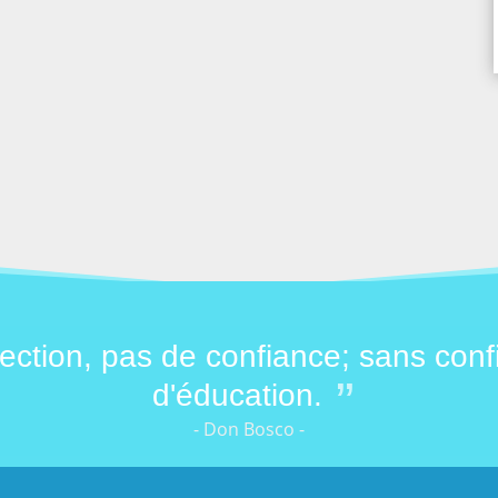
ection, pas de confiance; sans conf
d'éducation.
- Don Bosco -