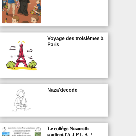
Voyage des troisièmes à
Paris
Naza’decode
𝐋𝐞 𝐜𝐨𝐥𝐥è𝐠𝐞 𝐍𝐚𝐳𝐚𝐫𝐞𝐭𝐡
𝐬𝐨𝐮𝐭𝐢𝐞𝐧𝐭 𝐥’𝐀.𝐉.𝐏.𝐋.𝐀. !