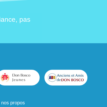
iance, pas
Moi, j’ai fait le 
 nos propos